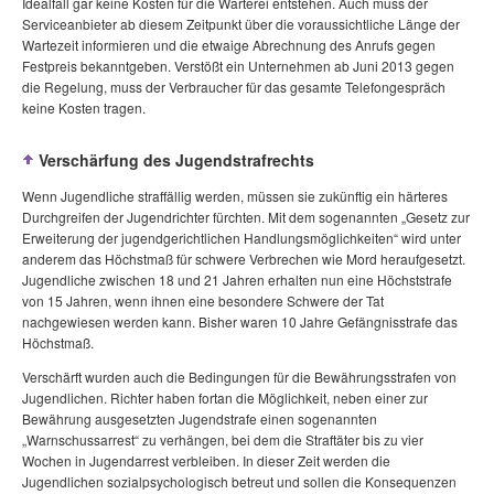
Idealfall gar keine Kosten für die Warterei entstehen. Auch muss der
Serviceanbieter ab diesem Zeitpunkt über die voraussichtliche Länge der
Wartezeit informieren und die etwaige Abrechnung des Anrufs gegen
Festpreis bekanntgeben. Verstößt ein Unternehmen ab Juni 2013 gegen
die Regelung, muss der Verbraucher für das gesamte Telefongespräch
keine Kosten tragen.
Verschärfung des Jugendstrafrechts
Wenn Jugendliche straffällig werden, müssen sie zukünftig ein härteres
Durchgreifen der Jugendrichter fürchten. Mit dem sogenannten „Gesetz zur
Erweiterung der jugendgerichtlichen Handlungsmöglichkeiten“ wird unter
anderem das Höchstmaß für schwere Verbrechen wie Mord heraufgesetzt.
Jugendliche zwischen 18 und 21 Jahren erhalten nun eine Höchststrafe
von 15 Jahren, wenn ihnen eine besondere Schwere der Tat
nachgewiesen werden kann. Bisher waren 10 Jahre Gefängnisstrafe das
Höchstmaß.
Verschärft wurden auch die Bedingungen für die Bewährungsstrafen von
Jugendlichen. Richter haben fortan die Möglichkeit, neben einer zur
Bewährung ausgesetzten Jugendstrafe einen sogenannten
„Warnschussarrest“ zu verhängen, bei dem die Straftäter bis zu vier
Wochen in Jugendarrest verbleiben. In dieser Zeit werden die
Jugendlichen sozialpsychologisch betreut und sollen die Konsequenzen