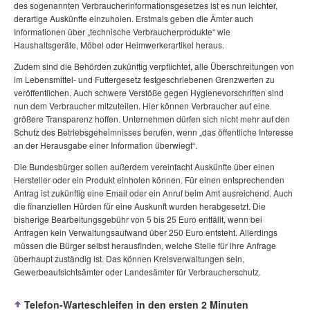
des sogenannten Verbraucherinformationsgesetzes ist es nun leichter,
derartige Auskünfte einzuholen. Erstmals geben die Ämter auch
Informationen über „technische Verbraucherprodukte“ wie
Haushaltsgeräte, Möbel oder Heimwerkerartikel heraus.
Zudem sind die Behörden zukünftig verpflichtet, alle Überschreitungen von
im Lebensmittel- und Futtergesetz festgeschriebenen Grenzwerten zu
veröffentlichen. Auch schwere Verstöße gegen Hygienevorschriften sind
nun dem Verbraucher mitzuteilen. Hier können Verbraucher auf eine
größere Transparenz hoffen. Unternehmen dürfen sich nicht mehr auf den
Schutz des Betriebsgeheimnisses berufen, wenn „das öffentliche Interesse
an der Herausgabe einer Information überwiegt“.
Die Bundesbürger sollen außerdem vereinfacht Auskünfte über einen
Hersteller oder ein Produkt einholen können. Für einen entsprechenden
Antrag ist zukünftig eine Email oder ein Anruf beim Amt ausreichend. Auch
die finanziellen Hürden für eine Auskunft wurden herabgesetzt. Die
bisherige Bearbeitungsgebühr von 5 bis 25 Euro entfällt, wenn bei
Anfragen kein Verwaltungsaufwand über 250 Euro entsteht. Allerdings
müssen die Bürger selbst herausfinden, welche Stelle für ihre Anfrage
überhaupt zuständig ist. Das können Kreisverwaltungen sein,
Gewerbeaufsichtsämter oder Landesämter für Verbraucherschutz.
Telefon-Warteschleifen in den ersten 2 Minuten