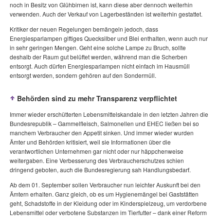
noch in Besitz von Glühbirnen ist, kann diese aber dennoch weiterhin
verwenden. Auch der Verkauf von Lagerbeständen ist weiterhin gestattet.
Kritiker der neuen Regelungen bemängeln jedoch, dass
Energiesparlampen giftiges Quecksilber und Blei enthalten, wenn auch nur
in sehr geringen Mengen. Geht eine solche Lampe zu Bruch, sollte
deshalb der Raum gut belüftet werden, während man die Scherben
entsorgt. Auch dürfen Energiesparlampen nicht einfach im Hausmüll
entsorgt werden, sondern gehören auf den Sondermüll.
Behörden sind zu mehr Transparenz verpflichtet
Immer wieder erschütterten Lebensmittelskandale in den letzten Jahren die
Bundesrepublik – Gammelfleisch, Salmonellen und EHEC ließen bei so
manchem Verbraucher den Appetit sinken. Und immer wieder wurden
Ämter und Behörden kritisiert, weil sie Informationen über die
verantwortlichen Unternehmen gar nicht oder nur häppchenweise
weitergaben. Eine Verbesserung des Verbraucherschutzes schien
dringend geboten, auch die Bundesregierung sah Handlungsbedarf.
Ab dem 01. September sollen Verbraucher nun leichter Auskunft bei den
Ämtern erhalten. Ganz gleich, ob es um Hygienemängel bei Gaststätten
geht, Schadstoffe in der Kleidung oder im Kinderspielzeug, um verdorbene
Lebensmittel oder verbotene Substanzen im Tierfutter – dank einer Reform