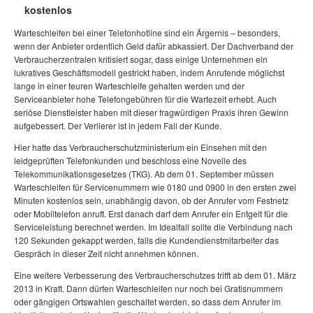
kostenlos
Warteschleifen bei einer Telefonhotline sind ein Ärgernis – besonders,
wenn der Anbieter ordentlich Geld dafür abkassiert. Der Dachverband der
Verbraucherzentralen kritisiert sogar, dass einige Unternehmen ein
lukratives Geschäftsmodell gestrickt haben, indem Anrufende möglichst
lange in einer teuren Warteschleife gehalten werden und der
Serviceanbieter hohe Telefongebühren für die Wartezeit erhebt. Auch
seriöse Dienstleister haben mit dieser fragwürdigen Praxis ihren Gewinn
aufgebessert. Der Verlierer ist in jedem Fall der Kunde.
Hier hatte das Verbraucherschutzministerium ein Einsehen mit den
leidgeprüften Telefonkunden und beschloss eine Novelle des
Telekommunikationsgesetzes (TKG). Ab dem 01. September müssen
Warteschleifen für Servicenummern wie 0180 und 0900 in den ersten zwei
Minuten kostenlos sein, unabhängig davon, ob der Anrufer vom Festnetz
oder Mobiltelefon anruft. Erst danach darf dem Anrufer ein Entgelt für die
Serviceleistung berechnet werden. Im Idealfall sollte die Verbindung nach
120 Sekunden gekappt werden, falls die Kundendienstmitarbeiter das
Gespräch in dieser Zeit nicht annehmen können.
Eine weitere Verbesserung des Verbraucherschutzes trifft ab dem 01. März
2013 in Kraft. Dann dürfen Warteschleifen nur noch bei Gratisnummern
oder gängigen Ortswahlen geschaltet werden, so dass dem Anrufer im