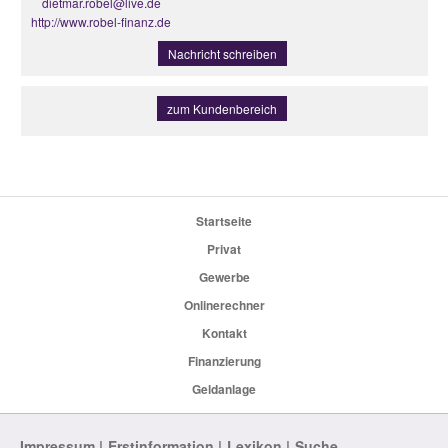
dietmar.robel@live.de
http://www.robel-finanz.de
Nachricht schreiben
zum Kundenbereich
Startseite
Privat
Gewerbe
Onlinerechner
Kontakt
Finanzierung
Geldanlage
Impressum
Erstinformation
Lexikon
Suche