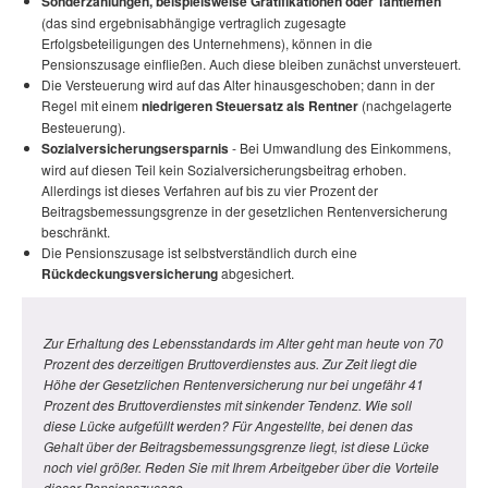
Sonderzahlungen, beispielsweise Gratifikationen oder Tantiemen
(das sind ergebnisabhängige vertraglich zugesagte
Erfolgsbeteiligungen des Unternehmens), können in die
Pensionszusage einfließen. Auch diese bleiben zunächst unversteuert.
Die Versteuerung wird auf das Alter hinausgeschoben; dann in der
Regel mit einem
niedrigeren Steuersatz als Rentner
(nachgelagerte
Besteuerung).
Sozialversicherungsersparnis
- Bei Umwandlung des Einkommens,
wird auf diesen Teil kein Sozialversicherungsbeitrag erhoben.
Allerdings ist dieses Verfahren auf bis zu vier Prozent der
Beitragsbemessungsgrenze in der gesetzlichen Rentenversicherung
beschränkt.
Die Pensionszusage ist selbstverständlich durch eine
Rückdeckungsversicherung
abgesichert.
Zur Erhaltung des Lebensstandards im Alter geht man heute von 70
Prozent des derzeitigen Bruttoverdienstes aus. Zur Zeit liegt die
Höhe der Gesetzlichen Rentenversicherung nur bei ungefähr 41
Prozent des Bruttoverdienstes mit sinkender Tendenz. Wie soll
diese Lücke aufgefüllt werden? Für Angestellte, bei denen das
Gehalt über der Beitragsbemessungsgrenze liegt, ist diese Lücke
noch viel größer. Reden Sie mit Ihrem Arbeitgeber über die Vorteile
dieser Pensionszusage...