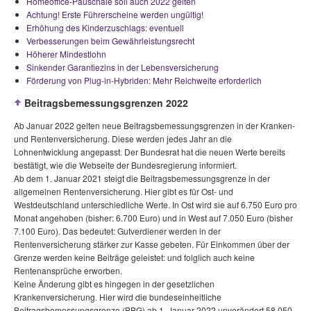
Homeoffice-Pauschale soll auch 2022 gelten
Achtung! Erste Führerscheine werden ungültig!
Erhöhung des Kinderzuschlags: eventuell
Verbesserungen beim Gewährleistungsrecht
Höherer Mindestlohn
Sinkender Garantiezins in der Lebensversicherung
Förderung von Plug-in-Hybriden: Mehr Reichweite erforderlich
Beitragsbemessungsgrenzen 2022
Ab Januar 2022 gelten neue Beitragsbemessungsgrenzen in der Kranken-
und Rentenversicherung. Diese werden jedes Jahr an die
Lohnentwicklung angepasst. Der Bundesrat hat die neuen Werte bereits
bestätigt, wie die Webseite der Bundesregierung informiert.
Ab dem 1. Januar 2021 steigt die Beitragsbemessungsgrenze in der
allgemeinen Rentenversicherung. Hier gibt es für Ost- und
Westdeutschland unterschiedliche Werte. In Ost wird sie auf 6.750 Euro pro
Monat angehoben (bisher: 6.700 Euro) und in West auf 7.050 Euro (bisher
7.100 Euro). Das bedeutet: Gutverdiener werden in der
Rentenversicherung stärker zur Kasse gebeten. Für Einkommen über der
Grenze werden keine Beiträge geleistet: und folglich auch keine
Rentenansprüche erworben.
Keine Änderung gibt es hingegen in der gesetzlichen
Krankenversicherung. Hier wird die bundeseinheitliche
Beitragsbemessungsgrenze (BBG) ab 1. Januar 2022 unverändert 58.050