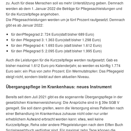
zu. Auch für diese Menschen soll es mehr Unterstützung geben. Demnach
werden ab dem 1. Januar 2022 die Beträge für Pflegesachleistungen und
für die Kurzzeitpflege angehoben.
Die Pflegesachleistungen werden um je fünf Prozent raufgesetzt. Demnach
gibt es ab Januar 2022:
für denPflegegrad 2: 724 Euro(statt bisher 689 Euro)
für den Pflegegrad 3: 1.363 Euro(statt bisher 1.298 Euro)
für den Pflegegrad 4: 1.693 Euro (statt bisher 1.612 Euro)
für den Pflegegrad 5: 2.095 Euro (statt bisher 1.995 Euro)
Auch die Leistungen für die Kurzzeitpflege werden raufgesetzt. Gab es
bisher maximal 1.612 Euro pro Kalenderjahr, so werden es künftig 1.774
Euro sein: ein Plus von zehn Prozent. Ein Wermutstropfen: Das Pflegegeld
steigt nicht, sondern bleibt auf dem aktuellen Niveau.
Übergangspflege im Krankenhaus: neues Instrument
Bereits seit dem Juli 2021 gibt es die sogenannte Übergangspflege in der
gesetzlichen Krankenversicherung: Die Ansprüche sind in § 39e SGB V
geregelt. Sie soll dann greifen, wenn die Versorgung eines Patienten nach
einer Behandlung im Krankenhaus zuhause nicht oder nur unter
erheblichem Aufwand erbracht werden kann: etwa, weil keine
Kurzzeitpflege, Reha oder andere Pflegeleistungen nach dem Elften Buch
Sozialgesetzbuch verfügbar sind. Für maximal zehn Tage können die