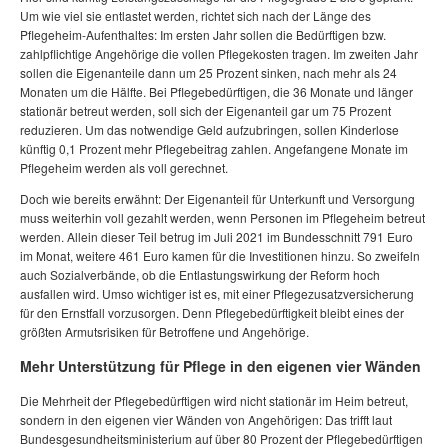
Um wie viel sie entlastet werden, richtet sich nach der Länge des
Pflegeheim-Aufenthaltes: Im ersten Jahr sollen die Bedürftigen bzw.
zahlpflichtige Angehörige die vollen Pflegekosten tragen. Im zweiten Jahr
sollen die Eigenanteile dann um 25 Prozent sinken, nach mehr als 24
Monaten um die Hälfte. Bei Pflegebedürftigen, die 36 Monate und länger
stationär betreut werden, soll sich der Eigenanteil gar um 75 Prozent
reduzieren. Um das notwendige Geld aufzubringen, sollen Kinderlose
künftig 0,1 Prozent mehr Pflegebeitrag zahlen. Angefangene Monate im
Pflegeheim werden als voll gerechnet.
Doch wie bereits erwähnt: Der Eigenanteil für Unterkunft und Versorgung
muss weiterhin voll gezahlt werden, wenn Personen im Pflegeheim betreut
werden. Allein dieser Teil betrug im Juli 2021 im Bundesschnitt 791 Euro
im Monat, weitere 461 Euro kamen für die Investitionen hinzu. So zweifeln
auch Sozialverbände, ob die Entlastungswirkung der Reform hoch
ausfallen wird. Umso wichtiger ist es, mit einer Pflegezusatzversicherung
für den Ernstfall vorzusorgen. Denn Pflegebedürftigkeit bleibt eines der
größten Armutsrisiken für Betroffene und Angehörige.
Mehr Unterstützung für Pflege in den eigenen vier Wänden
Die Mehrheit der Pflegebedürftigen wird nicht stationär im Heim betreut,
sondern in den eigenen vier Wänden von Angehörigen: Das trifft laut
Bundesgesundheitsministerium auf über 80 Prozent der Pflegebedürftigen