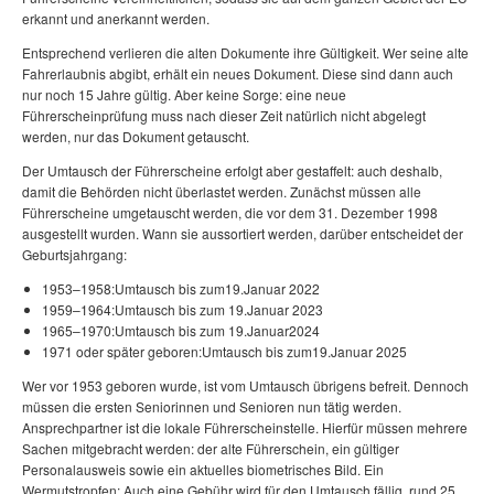
erkannt und anerkannt werden.
Entsprechend verlieren die alten Dokumente ihre Gültigkeit. Wer seine alte
Fahrerlaubnis abgibt, erhält ein neues Dokument. Diese sind dann auch
nur noch 15 Jahre gültig. Aber keine Sorge: eine neue
Führerscheinprüfung muss nach dieser Zeit natürlich nicht abgelegt
werden, nur das Dokument getauscht.
Der Umtausch der Führerscheine erfolgt aber gestaffelt: auch deshalb,
damit die Behörden nicht überlastet werden. Zunächst müssen alle
Führerscheine umgetauscht werden, die vor dem 31. Dezember 1998
ausgestellt wurden. Wann sie aussortiert werden, darüber entscheidet der
Geburtsjahrgang:
1953–1958:Umtausch bis zum19.Januar 2022
1959–1964:Umtausch bis zum 19.Januar 2023
1965–1970:Umtausch bis zum 19.Januar2024
1971 oder später geboren:Umtausch bis zum19.Januar 2025
Wer vor 1953 geboren wurde, ist vom Umtausch übrigens befreit. Dennoch
müssen die ersten Seniorinnen und Senioren nun tätig werden.
Ansprechpartner ist die lokale Führerscheinstelle. Hierfür müssen mehrere
Sachen mitgebracht werden: der alte Führerschein, ein gültiger
Personalausweis sowie ein aktuelles biometrisches Bild. Ein
Wermutstropfen: Auch eine Gebühr wird für den Umtausch fällig, rund 25