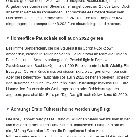
Und die gute Nachricht: 2022 wird der mögliche Höchstbetrag nach
Angaben des Bundes der Steuerzahler angehoben: auf 25.639 Euro. Doch
absetzbar werden im kommenden Jahr maximal 94 Prozent davon sein.
Das bedeutet, Alleinstehende können 24.101 Euro und Ehepaare bzw.
eingetragene Lebenspartner 48.202 Euro steuerlich geltend machen.
Homeoffice-Pauschale soll auch 2022 gelten
Bestimmte Sonderegeln, die die Steuerlast im Corona-Lockdown
abfederten, bleiben in Teilen bestehen. So läuft zwar im März die Corona-
Beihilfe aus, die Sonderzahlungen für Beschäftigte in Form von
Zuschüssen und Sachbezügen bis 1.500 Euro steuerfrei stellt. Wichtig: Ein
Bezug zur Corona-Krise muss bei diesen Extraleistungen erkennbar sein.
Aber die Homeoffice-Pauschale soll auch 2022 bestehen bleiben, schreibt
der Steuerzahler-Bund. Im Jahr kann jeder Berufstätige maximal 600 Euro
Homeoffice-Pauschale als Werbungskosten oder Betriebsausgaben
angeben: pauschal fünf Euro pro Tag. Das gilt auch rückwirkend für 2020.
Achtung! Erste Führerscheine werden ungültig!
Der alte „Lappen“ wird passé: Rund 43 Millionen Menschen müssen in den
kommenden Jahren ihren Führerschein umtauschen. Darüber informiert
die „Stiftung Warentest“. Denn die Europäische Union will die
Führerscheine vereinheitlichen, sodass sie auf dem ganzen Gebiet der EU