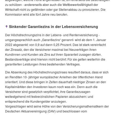
zu schützen - andererseits aber auch die Wettbewerbsfähigkeit der
Wirtschaft nicht zu gefährden oder gar Stellenabbau zu provozieren. Die
Kommission wird alle fünf Jahre neu berufen.
Sinkender Garantiezins in der Lebensversicherung
Der Höchstrechnungszins in der Lebens- und Rentenversicherung -
umgangssprachlich auch „Garantiezins“ genannt- wird ab dem 1. Januar
2022 abgesenkt: von 0,9 auf dann 0,25 Prozent. Das ist stark vereinfacht
der Zinssatz, den die Versicherer maximal bei Neuverträgen ihren
Kundinnen und Kunden als Zins auf ihren Sparanteil zusagen dürfen.
Bestandsverträge sind hiervon nicht berührt: Für sie gelten weiterhin die
garantierten Leistungen ihres bestehenden Vertrages.
Die Absenkung des Höchstrechnungszinses resultiert daraus, dass er sich
an Renditen 10- jähriger europäischer Anleihen der öffentlichen Hand
orientiert. Und diese bringen in Zeiten dauerhaft niedriger Zinsen an den
Kapitalmärkten den Investoren kaum noch was ein. Denn auch die
Versicherer sind gesetzlich verpflichtet, ihre Garantiezusagen
weitestgehend mit festverzinslichen Papieren abzusichern: und
entsprechend die Kundengelder anzulegen.
Vorgeschlagen wird seine Höhe von den Versicherungsmathematikern der
Deutschen Aktuarvereinigung (DAV) und beschlossen vom