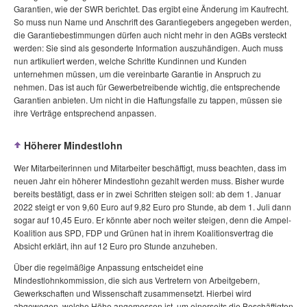
Garantien, wie der SWR berichtet. Das ergibt eine Änderung im Kaufrecht.
So muss nun Name und Anschrift des Garantiegebers angegeben werden,
die Garantiebestimmungen dürfen auch nicht mehr in den AGBs versteckt
werden: Sie sind als gesonderte Information auszuhändigen. Auch muss
nun artikuliert werden, welche Schritte Kundinnen und Kunden
unternehmen müssen, um die vereinbarte Garantie in Anspruch zu
nehmen. Das ist auch für Gewerbetreibende wichtig, die entsprechende
Garantien anbieten. Um nicht in die Haftungsfalle zu tappen, müssen sie
ihre Verträge entsprechend anpassen.
Höherer Mindestlohn
Wer Mitarbeiterinnen und Mitarbeiter beschäftigt, muss beachten, dass im
neuen Jahr ein höherer Mindestlohn gezahlt werden muss. Bisher wurde
bereits bestätigt, dass er in zwei Schritten steigen soll: ab dem 1. Januar
2022 steigt er von 9,60 Euro auf 9,82 Euro pro Stunde, ab dem 1. Juli dann
sogar auf 10,45 Euro. Er könnte aber noch weiter steigen, denn die Ampel-
Koalition aus SPD, FDP und Grünen hat in ihrem Koalitionsvertrag die
Absicht erklärt, ihn auf 12 Euro pro Stunde anzuheben.
Über die regelmäßige Anpassung entscheidet eine
Mindestlohnkommission, die sich aus Vertretern von Arbeitgebern,
Gewerkschaften und Wissenschaft zusammensetzt. Hierbei wird
abgewogen, welche Höhe angemessen ist, um einerseits die Beschäftigten