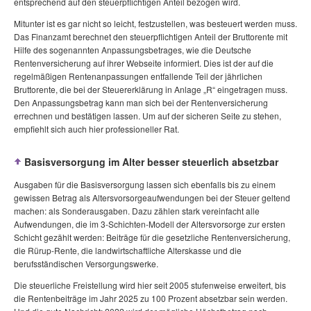
entsprechend auf den steuerpflichtigen Anteil bezogen wird.
Mitunter ist es gar nicht so leicht, festzustellen, was besteuert werden muss.
Das Finanzamt berechnet den steuerpflichtigen Anteil der Bruttorente mit
Hilfe des sogenannten Anpassungsbetrages, wie die Deutsche
Rentenversicherung auf ihrer Webseite informiert. Dies ist der auf die
regelmäßigen Rentenanpassungen entfallende Teil der jährlichen
Bruttorente, die bei der Steuererklärung in Anlage „R“ eingetragen muss.
Den Anpassungsbetrag kann man sich bei der Rentenversicherung
errechnen und bestätigen lassen. Um auf der sicheren Seite zu stehen,
empfiehlt sich auch hier professioneller Rat.
Basisversorgung im Alter besser steuerlich absetzbar
Ausgaben für die Basisversorgung lassen sich ebenfalls bis zu einem
gewissen Betrag als Altersvorsorgeaufwendungen bei der Steuer geltend
machen: als Sonderausgaben. Dazu zählen stark vereinfacht alle
Aufwendungen, die im 3-Schichten-Modell der Altersvorsorge zur ersten
Schicht gezählt werden: Beiträge für die gesetzliche Rentenversicherung,
die Rürup-Rente, die landwirtschaftliche Alterskasse und die
berufsständischen Versorgungswerke.
Die steuerliche Freistellung wird hier seit 2005 stufenweise erweitert, bis
die Rentenbeiträge im Jahr 2025 zu 100 Prozent absetzbar sein werden.