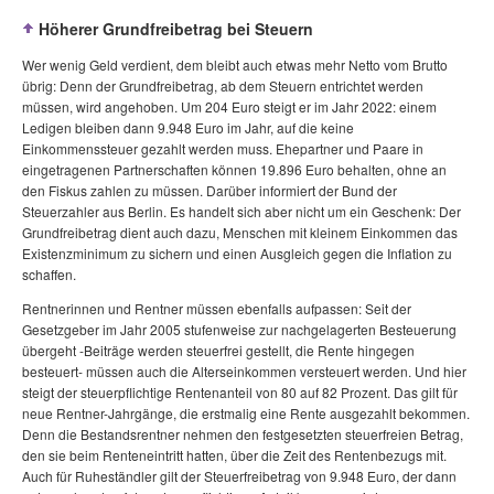
Höherer Grundfreibetrag bei Steuern
Wer wenig Geld verdient, dem bleibt auch etwas mehr Netto vom Brutto
übrig: Denn der Grundfreibetrag, ab dem Steuern entrichtet werden
müssen, wird angehoben. Um 204 Euro steigt er im Jahr 2022: einem
Ledigen bleiben dann 9.948 Euro im Jahr, auf die keine
Einkommenssteuer gezahlt werden muss. Ehepartner und Paare in
eingetragenen Partnerschaften können 19.896 Euro behalten, ohne an
den Fiskus zahlen zu müssen. Darüber informiert der Bund der
Steuerzahler aus Berlin. Es handelt sich aber nicht um ein Geschenk: Der
Grundfreibetrag dient auch dazu, Menschen mit kleinem Einkommen das
Existenzminimum zu sichern und einen Ausgleich gegen die Inflation zu
schaffen.
Rentnerinnen und Rentner müssen ebenfalls aufpassen: Seit der
Gesetzgeber im Jahr 2005 stufenweise zur nachgelagerten Besteuerung
übergeht -Beiträge werden steuerfrei gestellt, die Rente hingegen
besteuert- müssen auch die Alterseinkommen versteuert werden. Und hier
steigt der steuerpflichtige Rentenanteil von 80 auf 82 Prozent. Das gilt für
neue Rentner-Jahrgänge, die erstmalig eine Rente ausgezahlt bekommen.
Denn die Bestandsrentner nehmen den festgesetzten steuerfreien Betrag,
den sie beim Renteneintritt hatten, über die Zeit des Rentenbezugs mit.
Auch für Ruheständler gilt der Steuerfreibetrag von 9.948 Euro, der dann