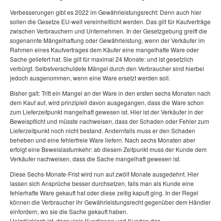
Verbesserungen gibt es 2022 im Gewährleistungsrecht: Denn auch hier
sollen die Gesetze EU-weit vereinheitlicht werden. Das gilt für Kaufverträge
zwischen Verbrauchern und Unternehmen. In der Gesetzgebung greift die
sogenannte Mängelhaftung oder Gewährleistung, wenn der Verkäufer im
Rahmen eines Kaufvertrages dem Käufer eine mangelhafte Ware oder
Sache geliefert hat. Sie gilt für maximal 24 Monate: und ist gesetzlich
verbürgt. Selbstverschuldete Mängel durch den Verbraucher sind hierbei
jedoch ausgenommen, wenn eine Ware ersetzt werden soll.
Bisher galt: Tritt ein Mangel an der Ware in den ersten sechs Monaten nach
dem Kauf auf, wird prinzipiell davon ausgegangen, dass die Ware schon
zum Lieferzeitpunkt mangelhaft gewesen ist. Hier ist der Verkäufer in der
Beweispflicht und müsste nachweisen, dass der Schaden oder Fehler zum
Lieferzeitpunkt noch nicht bestand. Andernfalls muss er den Schaden
beheben und eine fehlerfreie Ware liefern. Nach sechs Monaten aber
erfolgt eine Beweislastumkehr: ab diesem Zeitpunkt muss der Kunde dem
Verkäufer nachweisen, dass die Sache mangelhaft gewesen ist.
Diese Sechs-Monate-Frist wird nun auf zwölf Monate ausgedehnt. Hier
lassen sich Ansprüche besser durchsetzen, falls man als Kunde eine
fehlerhafte Ware gekauft hat oder diese zeitig kaputt ging. In der Regel
können die Verbraucher ihr Gewährleistungsrecht gegenüber dem Händler
einfordern, wo sie die Sache gekauft haben.
Heimtückisch ist, dass viele Kundinnen und Kunden das