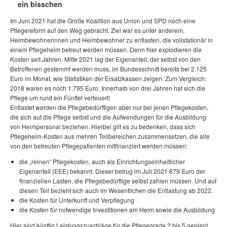
ein bisschen
Im Juni 2021 hat die Große Koalition aus Union und SPD noch eine
Pflegereform auf den Weg gebracht. Ziel war es unter anderem,
Heimbewohnerinnen und Heimbewohner zu entlasten, die vollstationär in
einem Pflegeheim betreut werden müssen. Denn hier explodieren die
Kosten seit Jahren. Mitte 2021 lag der Eigenanteil, der selbst von den
Betroffenen gestemmt werden muss, im Bundesschnitt bereits bei 2.125
Euro im Monat, wie Statistiken der Ersatzkassen zeigen. Zum Vergleich:
2018 waren es noch 1.795 Euro. Innerhalb von drei Jahren hat sich die
Pflege um rund ein Fünftel verteuert!
Entlastet werden die Pflegebedürftigen aber nur bei jenen Pflegekosten,
die sich auf die Pflege selbst und die Aufwendungen für die Ausbildung
von Heimpersonal beziehen. Hierbei gilt es zu bedenken, dass sich
Pflegeheim-Kosten aus mehren Teilbereichen zusammensetzen, die alle
von den betreuten Pflegepatienten mitfinanziert werden müssen:
die „reinen“ Pflegekosten, auch als Einrichtungseinheitlicher
Eigenanteil (EEE) bekannt. Dieser betrug im Juli 2021 879 Euro der
finanziellen Lasten, die Pflegebedürftige selbst zahlen müssen. Und auf
diesen Teil bezieht sich auch im Wesentlichen die Entlastung ab 2022.
die Kosten für Unterkunft und Verpflegung
die Kosten für notwendige Investitionen am Heim sowie die Ausbildung
Hier sind künftig Leistungszuschläge für die Pflegegrade 2 bis 5 geplant.